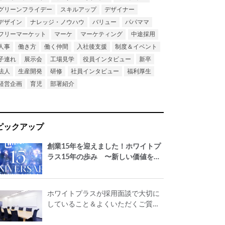
グリーンフライデー
スキルアップ
デザイナー
デザイン
ナレッジ・ノウハウ
バリュー
パパママ
フリーマーケット
マーケ
マーケティング
中途採用
人事
働き方
働く仲間
入社後支援
制度＆イベント
子連れ
展示会
工場見学
役員インタビュー
新卒
法人
生産開発
研修
社員インタビュー
福利厚生
経営企画
育児
部署紹介
ピックアップ
創業15年を迎えました！ホワイトプ
ラス15年の歩み 〜新しい価値を世
の中に生み出し続け、誇れる会社に
したい〜
ホワイトプラスが採用面談で大切に
していること＆よくいただくご質問
を公開！