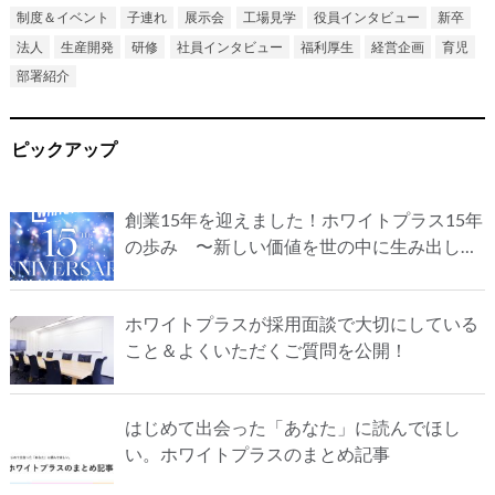
制度＆イベント
子連れ
展示会
工場見学
役員インタビュー
新卒
法人
生産開発
研修
社員インタビュー
福利厚生
経営企画
育児
部署紹介
ピックアップ
創業15年を迎えました！ホワイトプラス15年
の歩み 〜新しい価値を世の中に生み出し続
け、誇れる会社にしたい〜
ホワイトプラスが採用面談で大切にしている
こと＆よくいただくご質問を公開！
はじめて出会った「あなた」に読んでほし
い。ホワイトプラスのまとめ記事