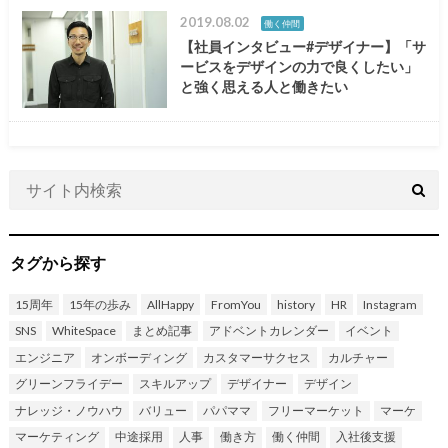
2019.08.02
働く仲間
【社員インタビュー#デザイナー】「サ
ービスをデザインの力で良くしたい」
と強く思える人と働きたい
タグから探す
15周年
15年の歩み
AllHappy
FromYou
history
HR
Instagram
SNS
WhiteSpace
まとめ記事
アドベントカレンダー
イベント
エンジニア
オンボーディング
カスタマーサクセス
カルチャー
グリーンフライデー
スキルアップ
デザイナー
デザイン
ナレッジ・ノウハウ
バリュー
パパママ
フリーマーケット
マーケ
マーケティング
中途採用
人事
働き方
働く仲間
入社後支援