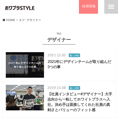
採用情報
HOME
タグ : デザイナー
TAG
デザイナー
2021.12.05
働く仲間
2021年にデザインチームが取り組んだ
3つの事
2019.11.08
働く仲間
【社員インタビュー#デザイナー】大手
志向から一転してホワイトプラスへ入
社。決め手は面接してくれた社員の真
剣さとバリューのフィット感