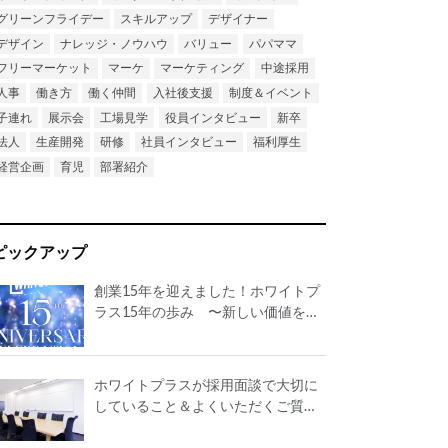
グリーンフライデー
スキルアップ
デザイナー
デザイン
ナレッジ・ノウハウ
バリュー
パパママ
フリーマーケット
マーケ
マーケティング
中途採用
人事
働き方
働く仲間
入社後支援
制度＆イベント
子連れ
展示会
工場見学
役員インタビュー
新卒
法人
生産開発
研修
社員インタビュー
福利厚生
経営企画
育児
部署紹介
ピックアップ
創業15年を迎えました！ホワイトプ
ラス15年の歩み 〜新しい価値を世
の中に生み出し続け、誇れる会社に
したい〜
ホワイトプラスが採用面談で大切に
していること＆よくいただくご質問
を公開！