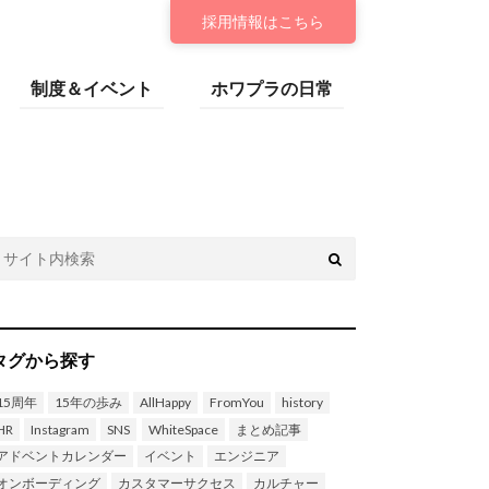
採用情報
はこちら
制度＆イベント
ホワプラの日常
タグから探す
15周年
15年の歩み
AllHappy
FromYou
history
HR
Instagram
SNS
WhiteSpace
まとめ記事
アドベントカレンダー
イベント
エンジニア
オンボーディング
カスタマーサクセス
カルチャー