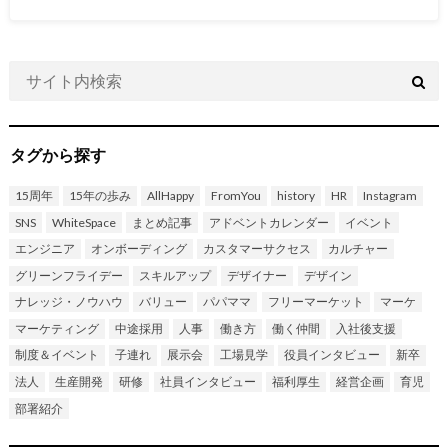
タグから探す
15周年
15年の歩み
AllHappy
FromYou
history
HR
Instagram
SNS
WhiteSpace
まとめ記事
アドベントカレンダー
イベント
エンジニア
オンボーディング
カスタマーサクセス
カルチャー
グリーンフライデー
スキルアップ
デザイナー
デザイン
ナレッジ・ノウハウ
バリュー
パパママ
フリーマーケット
マーケ
マーケティング
中途採用
人事
働き方
働く仲間
入社後支援
制度＆イベント
子連れ
展示会
工場見学
役員インタビュー
新卒
法人
生産開発
研修
社員インタビュー
福利厚生
経営企画
育児
部署紹介