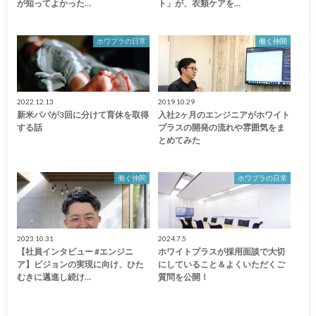
が知ってよかった…
ト」が、衣類ケアを…
ホワプラの日常
働く仲間
2022.12.13
2019.10.29
新米パパが3回に分けて育休を取得
入社2ヶ月のエンジニアがホワイト
する話
プラスの開発の流れや雰囲気をま
とめてみた
働く仲間
ホワプラの日常
2023.10.31
2024.7.5
【社員インタビュー #エンジニ
ホワイトプラスが採用面談で大切
ア】ビジョンの実現に向け、ひた
にしていること＆よくいただくご
むきに邁進し続け…
質問を公開！