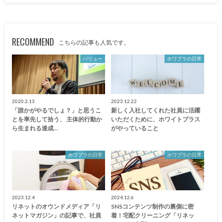
RECOMMEND
こちらの記事も人気です。
バリュー
ホワプラの日常
2020.2.13
2023.12.22
「誰かがやるでしょ？」と思うこ
新しく入社してくれた社員に活躍
とを率先して拾う、 主体的行動か
いただくために、ホワイトプラス
ら生まれる達成…
がやっていること
ホワプラの日常
ホワプラの日常
2023.12.4
2024.12.6
リネットのオウンドメディア「リ
SNSコンテンツ制作の裏側に密
ネットマガジン」の記事で、社員
着！宅配クリーニング「リネッ