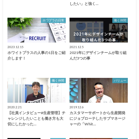
したい」と強く…
ホワプラの日常
働く仲間
2023.12.15
2021.12.5
ホワイトプラスの人事の1日をご紹
2021年にデザインチームが取り組
介します！
んだ3つの事
働く仲間
バリュー
2020.2.21
2019.12.6
【社員インタビュー#生産管理】チ
カスタマーサポートから生産開発
ャレンジしたいことも働き方も大
にジョブローテしたサブマネージ
切にしたかった…
ャーの「Whit…