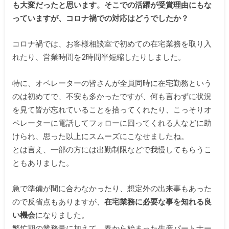
も大変だったと思います。そこでの活躍が受賞理由にもな
っていますが、コロナ禍での対応はどうでしたか？
コロナ禍では、お客様相談室で初めての在宅業務を取り入
れたり、営業時間を2時間半短縮したりしました。
特に、オペレーターの皆さんが全員同時に在宅勤務という
のは初めてで、不安も多かったですが、何も言わずに状況
を見て皆が忘れていることを拾ってくれたり、こっそりオ
ペレーターに電話してフォローに回ってくれる人などに助
けられ、思った以上にスムーズにこなせましたね。
とは言え、一部の方には出勤制限などで我慢してもらうこ
ともありました。
急で準備が間に合わなかったり、想定外の出来事もあった
ので反省点もありますが、
在宅業務に必要な事を知れる良
い機会
になりました。
繁忙期の業務量に加えて、春から始まった生産パートナー