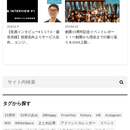
バリュー
バリュー
2020.6.9
2024.8.22
【役員インタビュー#１ CTO・森
創業15周年記念イベントレポー
谷光雄】技術志向よりサービス志
ト！〜創業から現在までの振り返
向 。エンジ…
り＆2024上期…
タグから探す
15周年
15年の歩み
AllHappy
FromYou
history
HR
Instagram
SNS
WhiteSpace
まとめ記事
アドベントカレンダー
イベント