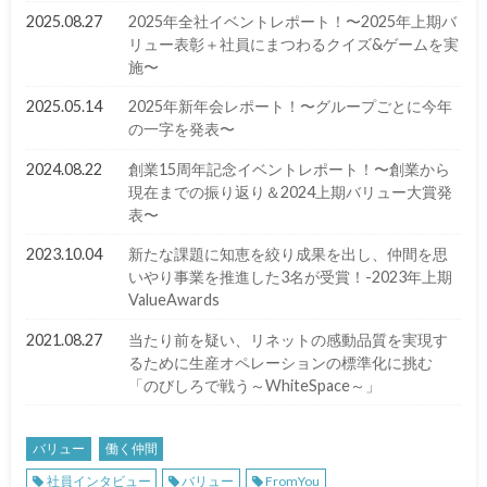
2025.08.27
2025年全社イベントレポート！〜2025年上期バ
リュー表彰＋社員にまつわるクイズ&ゲームを実
施〜
2025.05.14
2025年新年会レポート！〜グループごとに今年
の一字を発表〜
2024.08.22
創業15周年記念イベントレポート！〜創業から
現在までの振り返り＆2024上期バリュー大賞発
表〜
2023.10.04
新たな課題に知恵を絞り成果を出し、仲間を思
いやり事業を推進した3名が受賞！-2023年上期
ValueAwards
2021.08.27
当たり前を疑い、リネットの感動品質を実現す
るために生産オペレーションの標準化に挑む
「のびしろで戦う～WhiteSpace～」
バリュー
働く仲間
社員インタビュー
バリュー
FromYou