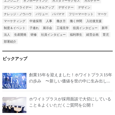
エンジニア
オンボーディング
カスタマーサクセス
カルチャー
グリーンフライデー
スキルアップ
デザイナー
デザイン
ナレッジ・ノウハウ
バリュー
パパママ
フリーマーケット
マーケ
マーケティング
中途採用
人事
働き方
働く仲間
入社後支援
制度＆イベント
子連れ
展示会
工場見学
役員インタビュー
新卒
法人
生産開発
研修
社員インタビュー
福利厚生
経営企画
育児
部署紹介
ピックアップ
創業15年を迎えました！ホワイトプラス15年
の歩み 〜新しい価値を世の中に生み出し続
け、誇れる会社にしたい〜
ホワイトプラスが採用面談で大切にしている
こと＆よくいただくご質問を公開！